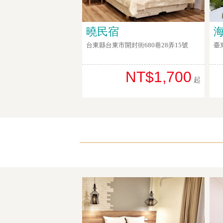
曉民宿
台東縣台東市開封街680巷28弄15號
臺
NT$1,700
起