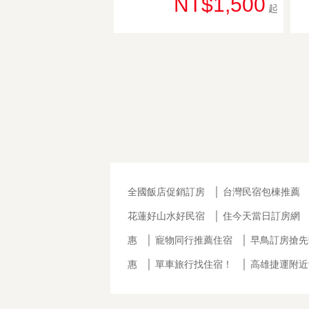
NT$1,500
起
全國飯店促銷訂房
│
台灣民宿包棟推薦
花蓮好山水好民宿
│
住今天當日訂房網
惠
│
寵物同行推薦住宿
│
早鳥訂房搶先
惠
│
單車旅行找住宿！
│
高雄捷運附近