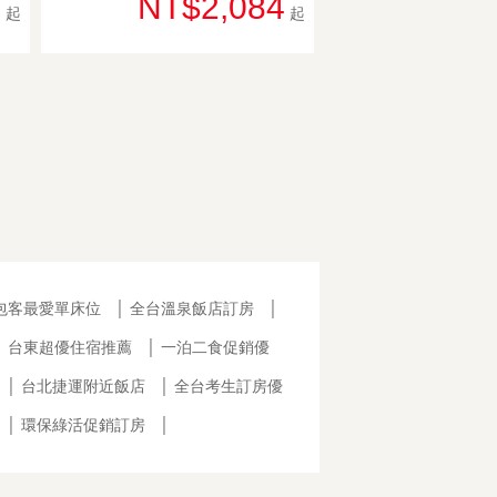
0
NT$2,084
起
起
包客最愛單床位
│
全台溫泉飯店訂房
│
│
台東超優住宿推薦
│
一泊二食促銷優
│
台北捷運附近飯店
│
全台考生訂房優
│
環保綠活促銷訂房
│