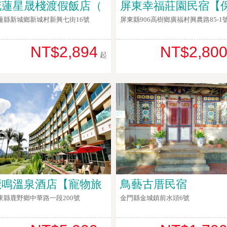
花蓮星晟棧渡假飯店（
屏東幸福莊園民宿【
蓮縣新城鄉新城村新興七街16號
屏東縣906高樹鄉廣福村興農路85-1
NT$2,894
NT$2,80
起
鹿鳴溫泉酒店【寵物旅
鳥藝古厝民宿
東縣鹿野鄉中華路一段200號
金門縣金城鎮前水頭6號