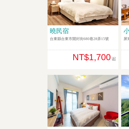
曉民宿
台東縣台東市開封街680巷28弄15號
屏
NT$1,700
起