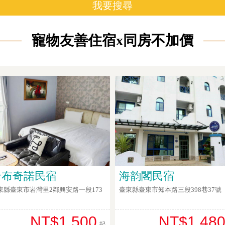
我要搜尋
寵物友善住宿x同房不加價
卡布奇諾民宿
海韵閣民宿
東縣臺東市岩灣里2鄰興安路一段173
臺東縣臺東市知本路三段398巷37號
NT$1,500
NT$1,48
起