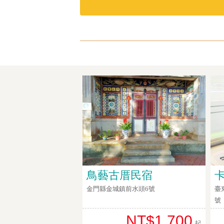
鳥藝古厝民宿
金門縣金城鎮前水頭6號
臺
號
NT$1,700
起