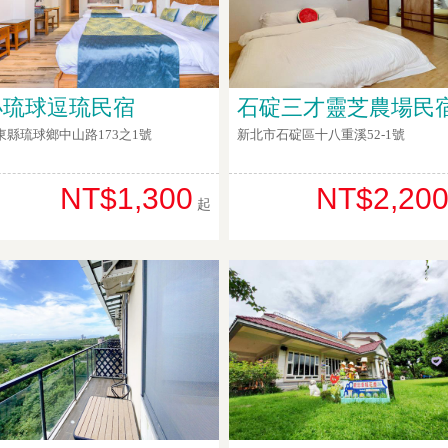
小琉球逗琉民宿
石碇三才靈芝農場民
東縣琉球鄉中山路173之1號
新北市石碇區十八重溪52-1號
NT$1,300
NT$2,20
起