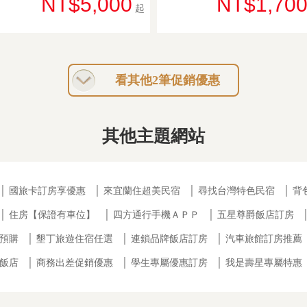
NT$5,000
NT$1,70
起
看其他2筆促銷優惠
其他主題網站
│
國旅卡訂房享優惠
│
來宜蘭住超美民宿
│
尋找台灣特色民宿
│
背
│
住房【保證有車位】
│
四方通行手機ＡＰＰ
│
五星尊爵飯店訂房
預購
│
墾丁旅遊住宿任選
│
連鎖品牌飯店訂房
│
汽車旅館訂房推薦
飯店
│
商務出差促銷優惠
│
學生專屬優惠訂房
│
我是壽星專屬特惠