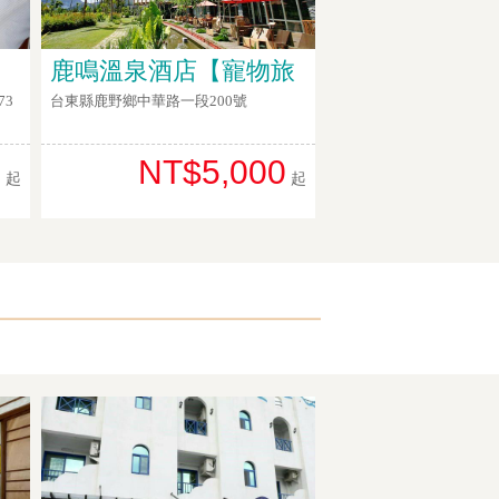
鹿鳴溫泉酒店【寵物旅
73
台東縣鹿野鄉中華路一段200號
0
NT$5,000
起
起