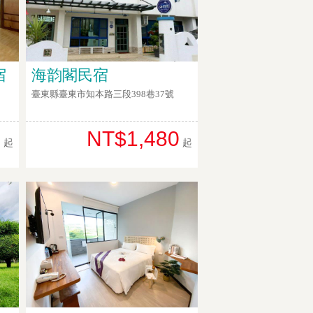
宿
海韵閣民宿
臺東縣臺東市知本路三段398巷37號
0
NT$1,480
起
起