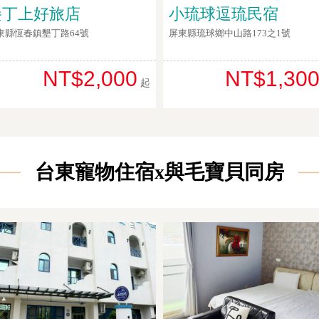
墾丁上好旅店
小琉球逗琉民宿
東縣恆春鎮墾丁路64號
屏東縣琉球鄉中山路173之1號
NT$2,000
NT$1,30
起
台東寵物住宿x與毛寶貝同房