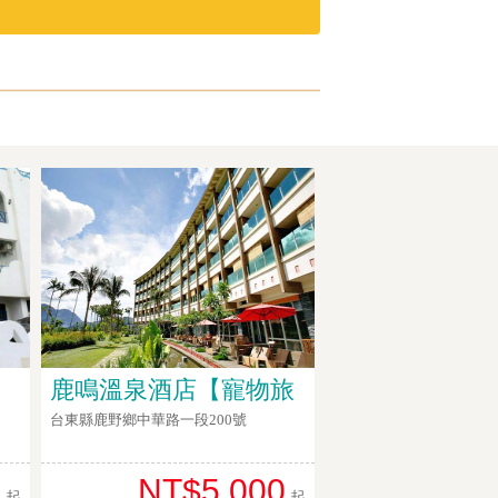
鹿鳴溫泉酒店【寵物旅
台東縣鹿野鄉中華路一段200號
0
NT$5,000
起
起