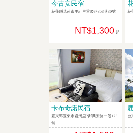
今古安民宿
花蓮縣花蓮市主計里重慶路353巷30號
花
NT$1,300
起
卡布奇諾民宿
臺東縣臺東市岩灣里2鄰興安路一段173
台
號