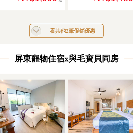
看其他2筆促銷優惠
屏東寵物住宿x與毛寶貝同房