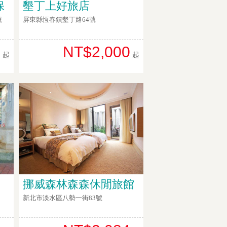
保
墾丁上好旅店
號
屏東縣恆春鎮墾丁路64號
0
NT$2,000
起
起
挪威森林森森休閒旅館
新北市淡水區八勢一街83號