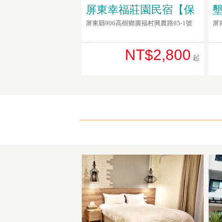
屏東幸福莊園民宿【保
屏東縣906高樹鄉廣福村興農路85-1號
屏
NT$2,800
起